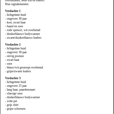
overhemden, nette trui en loafers.
Hun signalementen:
Verdachte 1
- lichtgetinte huid
- ongeveer 30 jaar
- kort, zwart haar
- baard en snor
- rode spencer, wit overhemd
- donkerblauwe bodywarmer
- zwarte/donkerblauwe loafers
Verdachte 2
- lichtgetinte huid
- ongeveer 30 jaar
- stevig postuur
- zwart haar
- snor
- blauw/wit gestreept overhemd
- grijze/zwarte loafers
Verdachte 3
- lichtgetinte huid
- ongeveer 25 jaar
- lang haar, paardenstaart
- vlassige snor
- donkerblauwe bodywarmer
- witte pet
- grijs shirt
- grijze schoenen