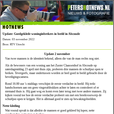
HOTNEWS
Update: Goedgeklede woninginbrekers in beeld in Abcoude
Datum: 03 november 2022
Bron: RTV Utrecht
Update 2 november
Van twee mannen is de identiteit bekend, alleen die van de man rechts nog niet.
Als de bewoners van een woning aan het Zuster Claassenhof in Abcoude op
zaterdagmiddag 23 april niet thuis zijn, proberen drie mannen de schuifpui open te
breken. Tevergeefs, maar ondertussen worden ze heel goed in beeld gebracht door de
beveiligingscamera.
Rond 16.00 uur 's middags verschijnt de eerste verdachte in beeld. Hij trekt
handschoenen aan om geen vingerafdrukken achter te laten en controleert of er
niemand thuis is. Hij gaat weg en komt even later terug met twee andere mannen. Zij
kijken vooral toe hoe de eerste verdachte probeert om met een breekvoorwerp de
schuifpui open te krijgen. Het is allemaal goed te zien op bewakingsbeelden.
Nette kleding
Wat vooral opvalt is dat alledrie de mannen er goed gekleed bij lopen; nette