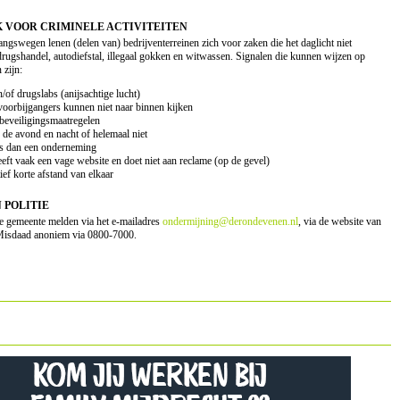
 VOOR CRIMINELE ACTIVITEITEN
ngswegen lenen (delen van) bedrijventerreinen zich voor zaken die het daglicht niet
 drugshandel, autodiefstal, illegaal gokken en witwassen. Signalen die kunnen wijzen op
 zijn:
/of drugslabs (anijsachtige lucht)
 voorbijgangers kunnen niet naar binnen kijken
 beveiligingsmaatregelen
in de avond en nacht of helemaal niet
ats dan een onderneming
heeft vaak een vage website en doet niet aan reclame (op de gevel)
tief korte afstand van elkaar
 POLITIE
 de gemeente melden via het e-mailadres
ondermijning@derondevenen.nl
, via de website van
 Misdaad anoniem via 0800-7000.