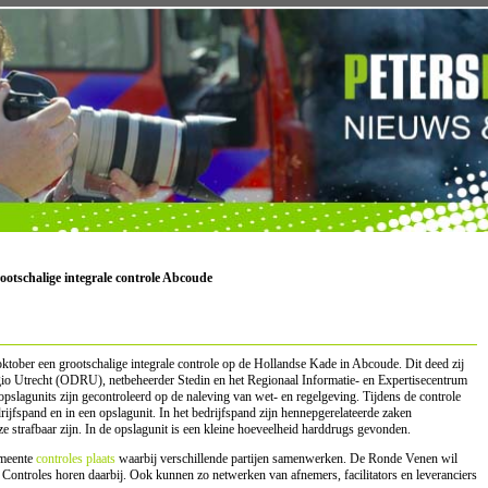
ootschalige integrale controle Abcoude
ober een grootschalige integrale controle op de Hollandse Kade in Abcoude. Dit deed zij
io Utrecht (ODRU), netbeheerder Stedin en het Regionaal Informatie- en Expertisecentrum
pslagunits zijn gecontroleerd op de naleving van wet- en regelgeving. Tijdens de controle
ijfspand en in een opslagunit. In het bedrijfspand zijn hennepgerelateerde zaken
e strafbaar zijn. In de opslagunit is een kleine hoeveelheid harddrugs gevonden.
emeente
controles plaats
waarbij verschillende partijen samenwerken. De Ronde Venen wil
. Controles horen daarbij. Ook kunnen zo netwerken van afnemers, facilitators en leveranciers