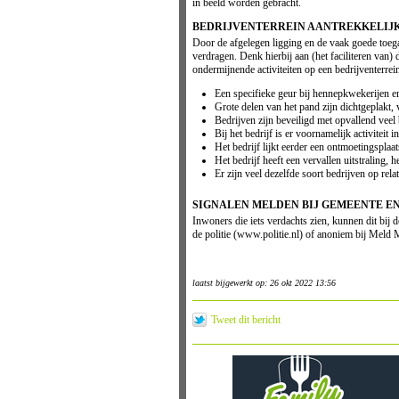
in beeld worden gebracht.
BEDRIJVENTERREIN AANTREKKELIJK
Door de afgelegen ligging en de vaak goede toega
verdragen. Denk hierbij aan (het faciliteren van)
ondermijnende activiteiten op een bedrijventerrein
Een specifieke geur bij hennepkwekerijen en
Grote delen van het pand zijn dichtgeplakt,
Bedrijven zijn beveiligd met opvallend veel
Bij het bedrijf is er voornamelijk activiteit 
Het bedrijf lijkt eerder een ontmoetingspla
Het bedrijf heeft een vervallen uitstraling, 
Er zijn veel dezelfde soort bedrijven op rela
SIGNALEN MELDEN BIJ GEMEENTE EN
Inwoners die iets verdachts zien, kunnen dit bij
de politie (www.politie.nl) of anoniem bij Meld
laatst bijgewerkt op: 26 okt 2022 13:56
Tweet dit bericht