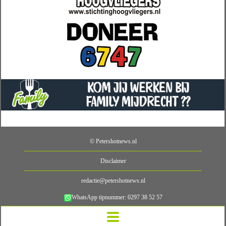
© Petershotnews.nl
Disclaimer
redactie@petershotnews.nl
WhatsApp tipnummer: 0297 38 52 57