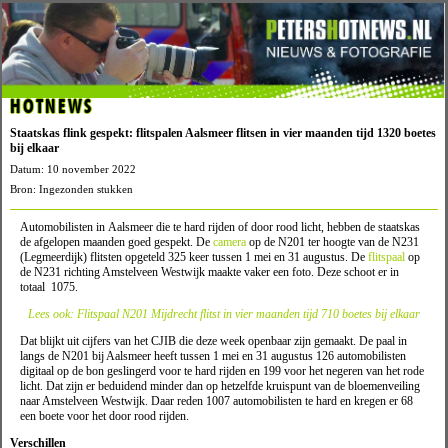
HOTNEWS
Staatskas flink gespekt: flitspalen Aalsmeer flitsen in vier maanden tijd 1320 boetes
bij elkaar
Datum: 10 november 2022
Bron: Ingezonden stukken
Automobilisten in Aalsmeer die te hard rijden of door rood licht, hebben de staatskas
de afgelopen maanden goed gespekt. De
camera
op de N201 ter hoogte van de N231
(Legmeerdijk) flitsten opgeteld 325 keer tussen 1 mei en 31 augustus. De
flitspaal
op
de N231 richting Amstelveen Westwijk maakte vaker een foto. Deze schoot er in
totaal 1075.
Lees ook: Flitspaal N201 Mijdrecht flitst in vier maanden tijd 710 boetes bij elkaar
Dat blijkt uit cijfers van het CJIB die deze week openbaar zijn gemaakt. De paal in
langs de N201 bij Aalsmeer heeft tussen 1 mei en 31 augustus 126 automobilisten
digitaal op de bon geslingerd voor te hard rijden en 199 voor het negeren van het rode
licht. Dat zijn er beduidend minder dan op hetzelfde kruispunt van de bloemenveiling
naar Amstelveen Westwijk. Daar reden 1007 automobilisten te hard en kregen er 68
een boete voor het door rood rijden.
Verschillen