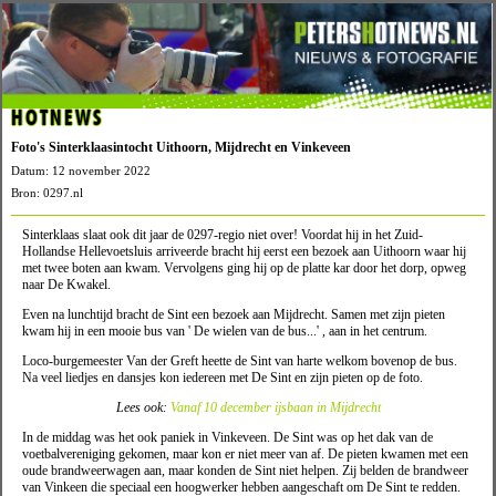
HOTNEWS
Foto's Sinterklaasintocht Uithoorn, Mijdrecht en Vinkeveen
Datum: 12 november 2022
Bron: 0297.nl
Sinterklaas slaat ook dit jaar de 0297-regio niet over! Voordat hij in het Zuid-
Hollandse Hellevoetsluis arriveerde bracht hij eerst een bezoek aan Uithoorn waar hij
met twee boten aan kwam. Vervolgens ging hij op de platte kar door het dorp, opweg
naar De Kwakel.
Even na lunchtijd bracht de Sint een bezoek aan Mijdrecht. Samen met zijn pieten
kwam hij in een mooie bus van ' De wielen van de bus...' , aan in het centrum.
Loco-burgemeester Van der Greft heette de Sint van harte welkom bovenop de bus.
Na veel liedjes en dansjes kon iedereen met De Sint en zijn pieten op de foto.
Lees ook:
Vanaf 10 december ijsbaan in Mijdrecht
In de middag was het ook paniek in Vinkeveen. De Sint was op het dak van de
voetbalvereniging gekomen, maar kon er niet meer van af. De pieten kwamen met een
oude brandweerwagen aan, maar konden de Sint niet helpen. Zij belden de brandweer
van Vinkeen die speciaal een hoogwerker hebben aangeschaft om De Sint te redden.