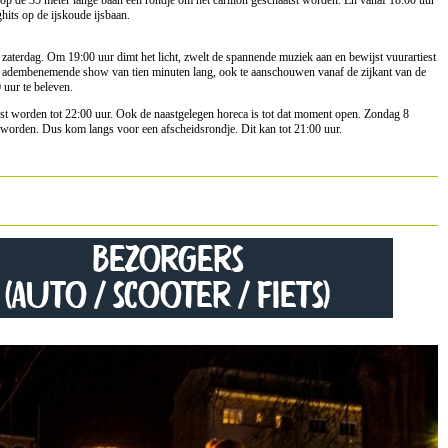
op de 35 meter lange baan een rondje om het carillon geschaatst worden. En vanaf 18:00 uur
hits op de ijskoude ijsbaan.
zaterdag. Om 19:00 uur dimt het licht, zwelt de spannende muziek aan en bewijst vuurartiest
 adembenemende show van tien minuten lang, ook te aanschouwen vanaf de zijkant van de
 uur te beleven.
est worden tot 22:00 uur. Ook de naastgelegen horeca is tot dat moment open. Zondag 8
kan worden. Dus kom langs voor een afscheidsrondje. Dit kan tot 21:00 uur.