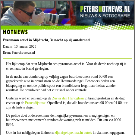
HOTNEWS
Pyromaan actief in Mijdrecht, 3e nacht op rij autobrand
Datum: 13 januari 2023
Bron: Petershotnews.nl
Het lijkt erop dat er in Mijdrecht een pyromaan actief is. Voor de derde nacht op rij is
er een auto in brand gevlogen.
In de nacht van donderdag op vrijdag zagen buurtbewoners rond 00.00 een
geparkeerde auto in brand staan op de Heemraadsingel. Bewoners deden een
bluspoging en ook de politie spoot een brandblusser leeg, maar helaas zonder
resultaat. De brandweer had het vuur snel onder controle.
Gisteren werd er een auto op de
Zuster den Hertoglaan
in brand gestoken en de dag
ervoor op de
Proostdijstraat
. Opvallend is, dat alle branden tussen 00.00 en 01.00 uur
zijn de laatste dagen.
De politie doet onderzoek naar de mogelijke pyromaan en vraagt getuigen en
buurtbewoners met camera's rondom de woning zich te melden. Dit kan via 0900
8844.
Ook in het nabijgelegen Uithoorn
zijn afgelopen nacht auto's
in vlammen opgegaan.