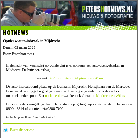
HOTNEWS
Opnieuw auto-inbraak in Mijdrecht
Datum: 02 maart 2023
Bron: Petershotnews.nl
In de nacht van woensdag op donderdag is er opnieuw een auto opengebroken in
Mijdrecht. De buit: een airbag.
Lees ook:
Auto-inbraken in Mijdrecht en Wilnis
De auto-inbraak vond plaats op de Dukaat in Mijdrecht. Het zijraam van de Mercedes
Benz werd aan diggelen geslagen waarna de airbag is gestolen. Van de daders
ontbreekt ieder spoor. Een
nacht eerder
was het ook al raak in
Mijdrecht en Wilnis
.
Er is inmiddels aangifte gedaan. De politie roept getuige op zich te melden. Dat kan via
0900 - 8844 of anoniem via 0800-7000.
laatst bijgewerkt op: 2 mrt 2023 20:27
Tweet dit bericht