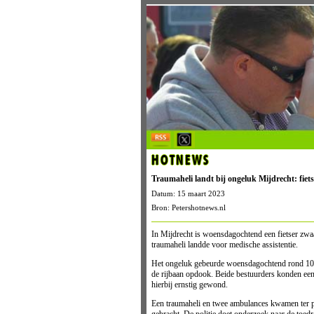
HOTNEWS
Traumaheli landt bij ongeluk Mijdrecht: fie
Datum: 15 maart 2023
Bron: Petershotnews.nl
In Mijdrecht is woensdagochtend een fietser zw
traumaheli landde voor medische assistentie.
Het ongeluk gebeurde woensdagochtend rond 10:45
de rijbaan opdook. Beide bestuurders konden een
hierbij ernstig gewond.
Een traumaheli en twee ambulances kwamen ter ple