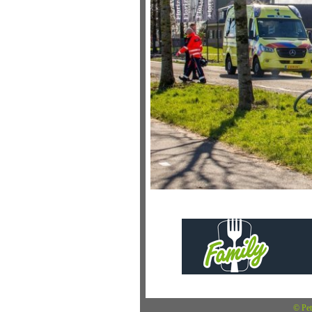
© Pet