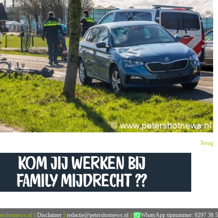
Terug
ershotnews.nl
||
Disclaimer
||
redactie@petershotnews.nl
||
WhatsApp tipnummer: 0297 38 