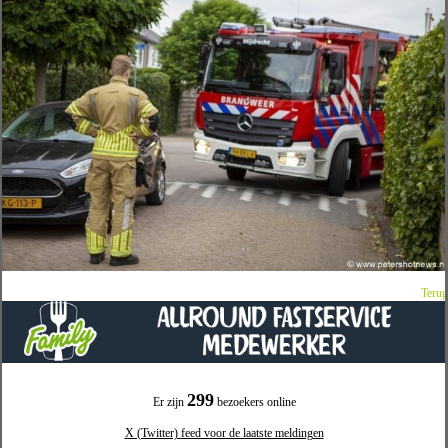
Terug
299
Er zijn
bezoekers online
X (Twitter) feed voor de laatste meldingen