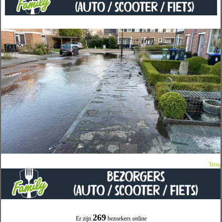
Terug
269
Er zijn
bezoekers online