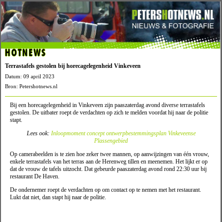
HOTNEWS
Terrastafels gestolen bij horecagelegenheid Vinkeveen
Datum: 09 april 2023
Bron: Petershotnews.nl
Bij een horecagelegenheid in Vinkeveen zijn paaszaterdag avond diverse terrastafels
gestolen. De uitbater roept de verdachten op zich te melden voordat hij naar de politie
stapt.
Lees ook:
Inloopmoment concept ontwerpbestemmingsplan Vinkeveense
Plassengebied
Op camerabeelden is te zien hoe zeker twee mannen, op aanwijzingen van één vrouw,
enkele terrastafels van het terras aan de Herenweg tillen en meenemen. Het lijkt er op
dat de vrouw de tafels uitzocht. Dat gebeurde paaszaterdag avond rond 22:30 uur bij
restaurant De Haven.
De ondernemer roept de verdachten op om contact op te nemen met het restaurant.
Lukt dat niet, dan stapt hij naar de politie.