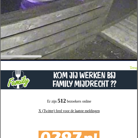
Terug
512
Er zijn
bezoekers online
X (Twitter) feed voor de laatste meldingen