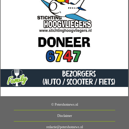
© Petershotnews.nl
Disclaimer
redactie@petershotnews.nl