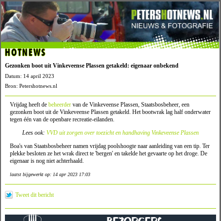
HOTNEWS
Gezonken boot uit Vinkeveense Plassen getakeld: eigenaar onbekend
Datum: 14 april 2023
Bron: Petershotnews.nl
Vrijdag heeft de
beheerder
van de Vinkeveense Plassen, Staatsbosbeheer, een
gezonken boot uit de Vinkeveense Plassen getakeld. Het bootwrak lag half onderwater
tegen één van de openbare recreatie-eilanden.
Lees ook:
VVD uit zorgen over toezicht en handhaving Vinkeveense Plassen
Boa's van Staatsbosbeheer namen vrijdag poolshoogte naar aanleiding van een tip. Ter
plekke besloten ze het wrak direct te 'bergen' en takelde het gevaarte op het droge. De
eigenaar is nog niet achterhaald.
laatst bijgewerkt op: 14 apr 2023 17:03
Tweet dit bericht