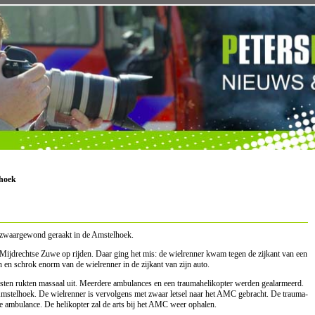
hoek
 zwaargewond geraakt in de Amstelhoek.
 Mijdrechtse Zuwe op rijden. Daar ging het mis: de wielrenner kwam tegen de zijkant van een
n en schrok enorm van de wielrenner in de zijkant van zijn auto.
nsten rukten massaal uit. Meerdere ambulances en een traumahelikopter werden gealarmeerd.
 Amstelhoek. De wielrenner is vervolgens met zwaar letsel naar het AMC gebracht. De trauma-
e ambulance. De helikopter zal de arts bij het AMC weer ophalen.