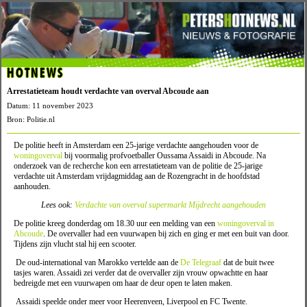
HOTNEWS
Arrestatieteam houdt verdachte van overval Abcoude aan
Datum: 11 november 2023
Bron: Politie.nl
De politie heeft in Amsterdam een 25-jarige verdachte aangehouden voor de
woningoverval
bij voormalig profvoetballer Oussama Assaidi in Abcoude. Na
onderzoek van de recherche kon een arrestatieteam van de politie de 25-jarige
verdachte uit Amsterdam vrijdagmiddag aan de Rozengracht in de hoofdstad
aanhouden.
Lees ook:
Verdachte van overval supermarkt Mijdrecht aangehouden
De politie kreeg donderdag om 18.30 uur een melding van een
woningoverval in
Abcoude
. De overvaller had een vuurwapen bij zich en ging er met een buit van door.
Tijdens zijn vlucht stal hij een scooter.
De oud-international van Marokko vertelde aan de
De Telegraaf
dat de buit twee
tasjes waren. Assaidi zei verder dat de overvaller zijn vrouw opwachtte en haar
bedreigde met een vuurwapen om haar de deur open te laten maken.
Assaidi speelde onder meer voor Heerenveen, Liverpool en FC Twente.