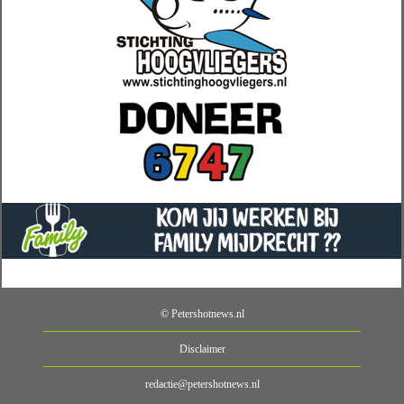
© Petershotnews.nl
Disclaimer
redactie@petershotnews.nl