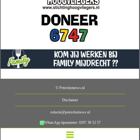
© Petershotnews.nl
Disclaimer
redactie@petershotnews.nl
WhatsApp tipnummer: 0297 38 52 57