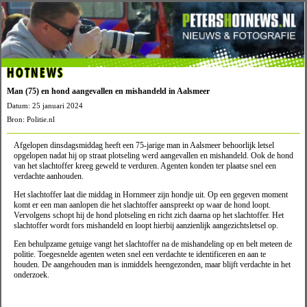
HOTNEWS
Man (75) en hond aangevallen en mishandeld in Aalsmeer
Datum: 25 januari 2024
Bron: Politie.nl
Afgelopen dinsdagsmiddag heeft een 75-jarige man in Aalsmeer behoorlijk letsel
opgelopen nadat hij op straat plotseling werd aangevallen en mishandeld. Ook de hond
van het slachtoffer kreeg geweld te verduren. Agenten konden ter plaatse snel een
verdachte aanhouden.
Het slachtoffer laat die middag in Hornmeer zijn hondje uit. Op een gegeven moment
komt er een man aanlopen die het slachtoffer aanspreekt op waar de hond loopt.
Vervolgens schopt hij de hond plotseling en richt zich daarna op het slachtoffer. Het
slachtoffer wordt fors mishandeld en loopt hierbij aanzienlijk aangezichtsletsel op.
Een behulpzame getuige vangt het slachtoffer na de mishandeling op en belt meteen de
politie. Toegesnelde agenten weten snel een verdachte te identificeren en aan te
houden. De aangehouden man is inmiddels heengezonden, maar blijft verdachte in het
onderzoek.