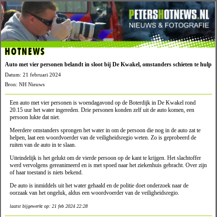
HOTNEWS
Auto met vier personen belandt in sloot bij De Kwakel, omstanders schieten te hulp
Datum: 21 februari 2024
Bron: NH Nieuws
Een auto met vier personen is woendagavond op de Boterdijk in De Kwakel rond
20.15 uur het water ingereden. Drie personen konden zelf uit de auto komen, een
persoon lukte dat niet.
Meerdere omstanders sprongen het water in om de persoon die nog in de auto zat te
helpen, laat een woordvoerder van de veiligheidsregio weten. Zo is geprobeerd de
ruiten van de auto in te slaan.
Uiteindelijk is het gelukt om de vierde persoon op de kant te krijgen. Het slachtoffer
werd vervolgens gereanimeerd en is met spoed naar het ziekenhuis gebracht. Over zijn
of haar toestand is niets bekend.
De auto is inmiddels uit het water gehaald en de politie doet onderzoek naar de
oorzaak van het ongeluk, aldus een woordvoerder van de veiligheidsregio.
laatst bijgewerkt op: 21 feb 2024 22:28