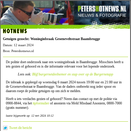
HOTNEWS
Getuigen gezocht: Woninginbraak Groeneveltstraat Baambrugge
Datum: 12 maart 2024
Bron: Petershotnews.nl
De politie doet onderzoek naar een woninginbraak in Baambrugge. Misschien heeft u
iets gezien of gehoord en is die informatie relevant voor het lopende onderzoek.
Lees ook:
Blijf burgernetdeelnemer en stap over op de Burgernetapp
De inbraak is gepleegd op woensdag 6 maart 2024 tussen 19:00 uur en 21:00 uur in
de Groeneveltstraat te Baambrugge. Van de daders ontbreekt nog ieder spoor en
daarom roept de politie getuigen op om zich te melden.
Heeft u iets verdachts gezien of gehoord? Neem dan contact op met de politie via
0900-8844, via het
tipformulier
of anoniem via Meld Misdaad Anoniem, 0800-7000
(gratis nummer).
laatst bijgewerkt op: 12 mrt 2024 10:12
Tweet dit bericht