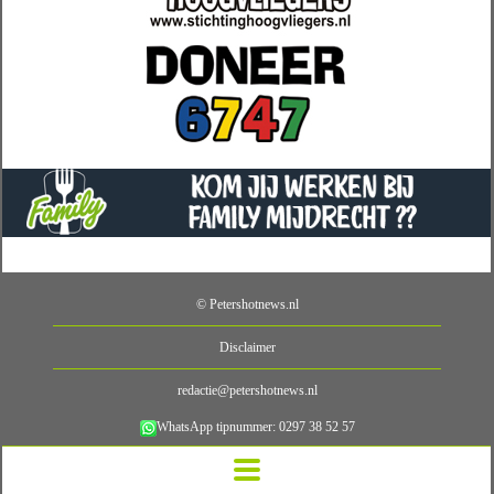
© Petershotnews.nl
Disclaimer
redactie@petershotnews.nl
WhatsApp tipnummer: 0297 38 52 57