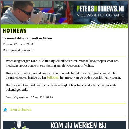
HOTNEWS
Traumahelikopter landt in Wilnis
Datum: 27 maart 2024
Bron: petershotnews.nl
Woensdagmorgen rond 7.35 uur zijn de hulpdiensten massaal opgeroepen voor een
medische noodsituatie in een woning aan de Rietvoorn in Wilnis.
Brandweer, politie, ambulances en een traumahelikopter werden gealarmeerd. De
traumhelikopter landde op het
bellopad
, het traject van de oude spoorlijn van vroeger.
Het incident trok veel bekijks in de woonwijk. Over het slachtoffer is verder niets
bekend gemaakt.
laatst bijgewerkt op: 27 mrt 2024 08:39
Tweet dit bericht