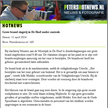
HOTNEWS
Grote brand slagerij in De Hoef onder controle
Datum: 11 april 2024
Bron: Petershotnews.nl / AD
Bij slachterij Wouters aan de Westzijde in De Hoef is donderdagmorgen een grote
brand uitgebroken rond 9.40 uur. De vlammen sloegen uit het pand en er zijn veel
brandweerploegen aanwezig om het vuur te bestrijden. De brandweer heeft het
gebouw gecontroleerd laten uitbranden.
De brand brak uit in de machineruimte, meldt de veiligheidsregio Utrecht. ,,Het
bestrijden van het vuur gebeurt van buitenaf. Het is te gevaarlijk om naar binnen te
gaan”, vertelt Jelle Mulder, woordvoerder van de Veiligheidsregio Utrecht. Bij de
slachterij staan twee woningen. Deze worden uit voorzorg door de brandweer
beschermd met waterschermen.
Het blussen van de brand gaat nog uren duren. In de omgeving zijn grote zwarte
rookpluimen te zien. De rook blaast richting Mijdrecht. Er zijn geen gewonden
gevallen of gevaarlijke stoffen vrijgekomen, meldt Mulder. Een deel van de Oude
Spoorbaan is afgesloten. Omwonenden en personeel van het sluithuis worden
opgevangen in een restaurant in de buurt.