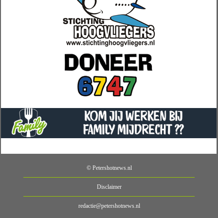
© Petershotnews.nl
Disclaimer
redactie@petershotnews.nl