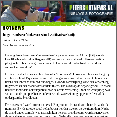
HOTNEWS
Jeugdbrandweer Vinkeveen wint kwalificatiewedstrijd
Datum: 14 mei 2024
Bron: Ingezonden stukken
De jeugdbrandweer van Vinkeveen heeft afgelopen zaterdag 11 mei jl. tijdens de
kwalificatiewedstrijd in Bergen (NH) een eerste plaats behaald. Hiermee heeft de
ploeg zich rechtstreeks geplaatst voor deelname aan de halve finale in de klasse
aspiranten Lage druk!
Het team onder leiding van bevelvoerder Marit van Wijk kreeg een brandmelding bij
een basisschool. Bij aankomst werd de ploeg opgevangen door de sleutelhouder die
tevens een inbraakalarm had ontvangen. Door de aanvalsploeg werd een verkenning
uitgevoerd en een brandhaard ontdekt in een klaslokaal op de begane grond. De brand
had zich inmiddels ook uitgebreid naar de eerste verdieping. Door de waterploeg was
samen met de pompbediende ondertussen de waterwinning opgebouwd vanaf de
ondergrondse brandkraan.
De eerste straal werd door nummers 1-2 ingezet op de brandhaard beneden zodat de
nummers 3-4 de tweede straal veilig boven konden inzetten op de uitbreiding. Nadat
de brand onder controle was gebracht kon het sein brandmeester worden gegeven en
de aanvalsstralen weer worden opgeruimd. Nadat alle materialen waren ingepakt en