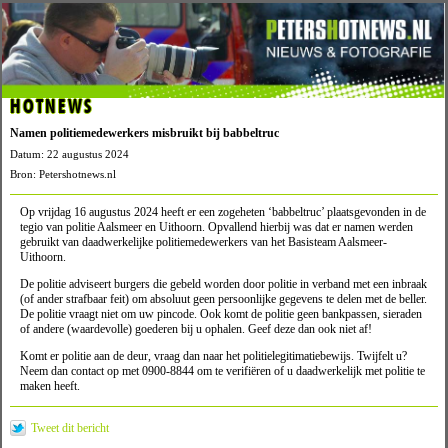
HOTNEWS
Namen politiemedewerkers misbruikt bij babbeltruc
Datum: 22 augustus 2024
Bron: Petershotnews.nl
Op vrijdag 16 augustus 2024 heeft er een zogeheten ‘babbeltruc’ plaatsgevonden in de
tegio van politie Aalsmeer en Uithoorn. Opvallend hierbij was dat er namen werden
gebruikt van daadwerkelijke politiemedewerkers van het Basisteam Aalsmeer-
Uithoorn.
De politie adviseert burgers die gebeld worden door politie in verband met een inbraak
(of ander strafbaar feit) om absoluut geen persoonlijke gegevens te delen met de beller.
De politie vraagt niet om uw pincode. Ook komt de politie geen bankpassen, sieraden
of andere (waardevolle) goederen bij u ophalen. Geef deze dan ook niet af!
Komt er politie aan de deur, vraag dan naar het politielegitimatiebewijs. Twijfelt u?
Neem dan contact op met 0900-8844 om te verifiëren of u daadwerkelijk met politie te
maken heeft.
Tweet dit bericht