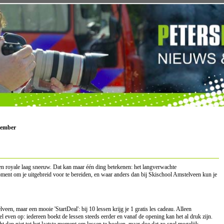
tember
en royale laag sneeuw. Dat kan maar één ding betekenen: het langverwachte
oment om je uitgebreid voor te bereiden, en waar anders dan bij Skischool Amstelveen kun je
een, maar een mooie 'StartDeal': bij 10 lessen krijg je 1 gratis les cadeau. Alleen
l even op: iedereen boekt de lessen steeds eerder en vanaf de opening kan het al druk zijn.