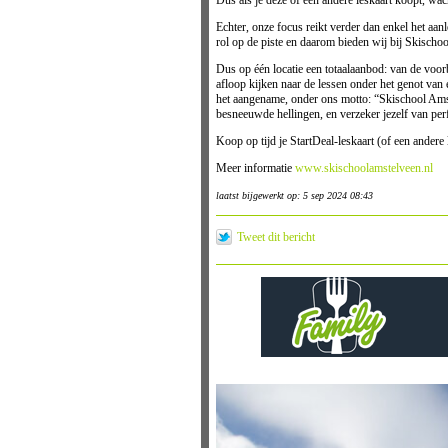
Dus als je deze of een andere leskaart koopt, wac
Echter, onze focus reikt verder dan enkel het aa
rol op de piste en daarom bieden wij bij Skisc
Dus op één locatie een totaalaanbod: van de voorb
afloop kijken naar de lessen onder het genot van 
het aangename, onder ons motto: “Skischool Amste
besneeuwde hellingen, en verzeker jezelf van per
Koop op tijd je StartDeal-leskaart (of een andere
Meer informatie
www.skischoolamstelveen.nl
laatst bijgewerkt op: 5 sep 2024 08:43
Tweet dit bericht