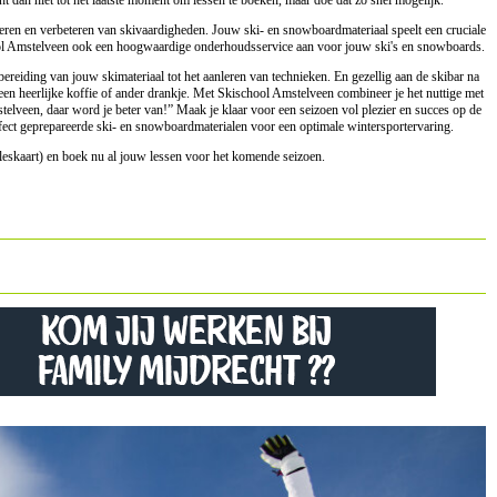
ht dan niet tot het laatste moment om lessen te boeken, maar doe dat zo snel mogelijk.
nleren en verbeteren van skivaardigheden. Jouw ski- en snowboardmateriaal speelt een cruciale
hool Amstelveen ook een hoogwaardige onderhoudsservice aan voor jouw ski's en snowboards.
ereiding van jouw skimateriaal tot het aanleren van technieken. En gezellig aan de skibar na
een heerlijke koffie of ander drankje. Met Skischool Amstelveen combineer je het nuttige met
lveen, daar word je beter van!” Maak je klaar voor een seizoen vol plezier en succes op de
fect geprepareerde ski- en snowboardmaterialen voor een optimale wintersportervaring.
 leskaart) en boek nu al jouw lessen voor het komende seizoen.