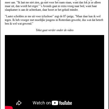
meer aan. "Ik laat me niet zien, ga niet voor het raam staan, want dan lok je ze alleen
maar uit, dan wordt het erger." 's Avonds gaat ze extra vroeg naar bed, want haar
slaapkamer is aan de achterkant, daar hoort ze het geluid minder.
"Laatst scholden ze me uit voor tyfushoer" zegt de 87-jarige, "Maar daar kan ik wel
tegen. Ik heb vroeger met moeilijke jongens in Rotterdam gewerkt, dus wat dat betreft
ben ik wel wat gewend."
Tekst gaat verder onder de video