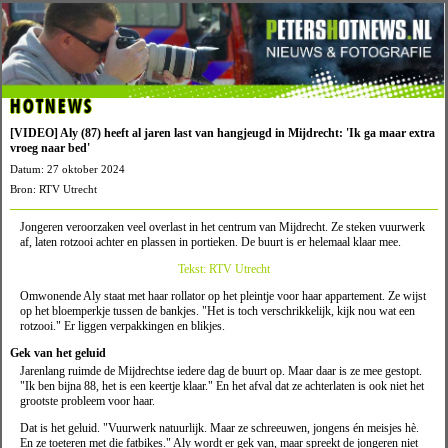
HOTNEWS
[VIDEO] Aly (87) heeft al jaren last van hangjeugd in Mijdrecht: 'Ik ga maar extra
vroeg naar bed'
Datum: 27 oktober 2024
Bron: RTV Utrecht
Jongeren veroorzaken veel overlast in het centrum van Mijdrecht. Ze steken vuurwerk
af, laten rotzooi achter en plassen in portieken. De buurt is er helemaal klaar mee.
Tekst: RTV Utrecht
Omwonende Aly staat met haar rollator op het pleintje voor haar appartement. Ze wijst
op het bloemperkje tussen de bankjes. "Het is toch verschrikkelijk, kijk nou wat een
rotzooi." Er liggen verpakkingen en blikjes.
Gek van het geluid
Jarenlang ruimde de Mijdrechtse iedere dag de buurt op. Maar daar is ze mee gestopt.
"Ik ben bijna 88, het is een keertje klaar." En het afval dat ze achterlaten is ook niet het
grootste probleem voor haar.
Dat is het geluid. "Vuurwerk natuurlijk. Maar ze schreeuwen, jongens én meisjes hè.
En ze toeteren met die fatbikes." Aly wordt er gek van, maar spreekt de jongeren niet