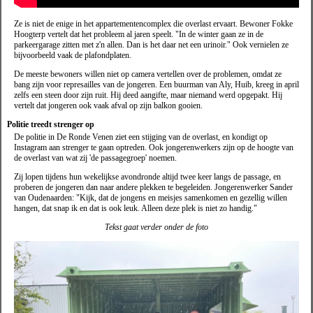
Ze is niet de enige in het appartementencomplex die overlast ervaart. Bewoner Fokke
Hoogterp vertelt dat het probleem al jaren speelt. "In de winter gaan ze in de
parkeergarage zitten met z'n allen. Dan is het daar net een urinoir." Ook vernielen ze
bijvoorbeeld vaak de plafondplaten.
De meeste bewoners willen niet op camera vertellen over de problemen, omdat ze
bang zijn voor represailles van de jongeren. Een buurman van Aly, Huib, kreeg in april
zelfs een steen door zijn ruit. Hij deed aangifte, maar niemand werd opgepakt. Hij
vertelt dat jongeren ook vaak afval op zijn balkon gooien.
Politie treedt strenger op
De politie in De Ronde Venen ziet een stijging van de overlast, en kondigt op
Instagram aan strenger te gaan optreden. Ook jongerenwerkers zijn op de hoogte van
de overlast van wat zij 'de passagegroep' noemen.
Zij lopen tijdens hun wekelijkse avondronde altijd twee keer langs de passage, en
proberen de jongeren dan naar andere plekken te begeleiden. Jongerenwerker Sander
van Oudenaarden: "Kijk, dat de jongens en meisjes samenkomen en gezellig willen
hangen, dat snap ik en dat is ook leuk. Alleen deze plek is niet zo handig."
Tekst gaat verder onder de foto