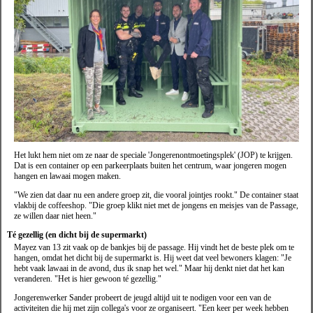
Het lukt hem niet om ze naar de speciale 'Jongerenontmoetingsplek' (JOP) te krijgen.
Dat is een container op een parkeerplaats buiten het centrum, waar jongeren mogen
hangen en lawaai mogen maken.
"We zien dat daar nu een andere groep zit, die vooral jointjes rookt." De container staat
vlakbij de coffeeshop. "Die groep klikt niet met de jongens en meisjes van de Passage,
ze willen daar niet heen."
Té gezellig (en dicht bij de supermarkt)
Mayez van 13 zit vaak op de bankjes bij de passage. Hij vindt het de beste plek om te
hangen, omdat het dicht bij de supermarkt is. Hij weet dat veel bewoners klagen: "Je
hebt vaak lawaai in de avond, dus ik snap het wel." Maar hij denkt niet dat het kan
veranderen. "Het is hier gewoon té gezellig."
Jongerenwerker Sander probeert de jeugd altijd uit te nodigen voor een van de
activiteiten die hij met zijn collega's voor ze organiseert. "Een keer per week hebben