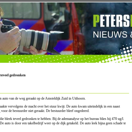
teveel gedronken
n auto van de weg geraakt op de Amsteldijk Zuid in Uithoorn.
aakte vervolgens de macht over het stuur kwijt. De auto kwam uiteindelijk in een naast
 voor de bestuurder niet geraakt. De bestuurder bleef ongedeerd.
 die bleek teveel gedronken te hebben. Bij de ademanalyse op het bureau blies hij 470 ug/l.
De auto is door een takelbedrijf weer op de dijk getakeld. De auto leek bijna geen schade te