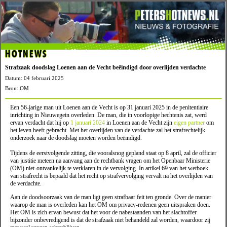
HOTNEWS
Strafzaak doodslag Loenen aan de Vecht beëindigd door overlijden verdachte
Datum: 04 februari 2025
Bron: OM
Een 56-jarige man uit Loenen aan de Vecht is op 31 januari 2025 in de penitentiaire
inrichting in Nieuwegein overleden. De man, die in voorlopige hechtenis zat, werd
ervan verdacht dat hij op
1 januari 2024
in Loenen aan de Vecht zijn
eigen partner
om
het leven heeft gebracht. Met het overlijden van de verdachte zal het strafrechtelijk
onderzoek naar de doodslag moeten worden beëindigd.
Tijdens de eerstvolgende zitting, die vooralsnog gepland staat op 8 april, zal de officier
van justitie meteen na aanvang aan de rechtbank vragen om het Openbaar Ministerie
(OM) niet-ontvankelijk te verklaren in de vervolging. In artikel 69 van het wetboek
van strafrecht is bepaald dat het recht op strafvervolging vervalt na het overlijden van
de verdachte.
Aan de doodsoorzaak van de man ligt geen strafbaar feit ten gronde. Over de manier
waarop de man is overleden kan het OM om privacy-redenen geen uitspraken doen.
Het OM is zich ervan bewust dat het voor de nabestaanden van het slachtoffer
bijzonder onbevredigend is dat de strafzaak niet behandeld zal worden, waardoor zij