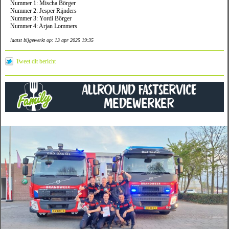
Nummer 1: Mischa Börger
Nummer 2: Jesper Rijnders
Nummer 3: Yordi Börger
Nummer 4: Arjan Lommers
laatst bijgewerkt op: 13 apr 2025 19:35
Tweet dit bericht