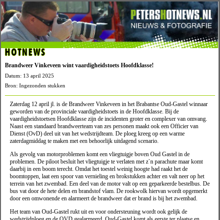
HOTNEWS
Brandweer Vinkeveen wint vaardigheidstoets Hoofdklasse!
Datum: 13 april 2025
Bron: Ingezonden stukken
Zaterdag 12 april jl. is de Brandweer Vinkeveen in het Brabantse Oud-Gastel winnaar
geworden van de provinciale vaardigheidstoets in de Hoofdklasse. Bij de
vaardigheidstoetsen Hoofdklasse zijn de incidenten groter en complexer van omvang.
Naast een standaard brandweerteam van zes personen maakt ook een Officier van
Dienst (OvD) deel uit van het wedstrijdteam. De ploeg kreeg op een warme
zaterdagmiddag te maken met een behoorlijk uitdagend scenario.
Als gevolg van motorproblemen komt een vliegtuigje boven Oud Gastel in de
problemen. De piloot besluit het vliegtuigje te verlaten met z`n parachute maar komt
daarbij in een boom terecht. Omdat het toestel weinig hoogte had raakt het de
boomtoppen, laat een spoor van vernieling en brokstukken achter en valt neer op het
terrein van het zwembad. Een deel van de motor valt op een geparkeerde bestelbus. De
bus vat door de hete delen en brandstof vlam. De rookwolk hiervan wordt opgemerkt
door een omwonende en alarmeert de brandweer dat er brand is bij het zwembad.
Het team van Oud-Gastel rukt uit en voor ondersteuning wordt ook gelijk de
wedstrijdploeg en de OVD gealarmeerd. Oud-Gastel komt als eerste ter plaatse en