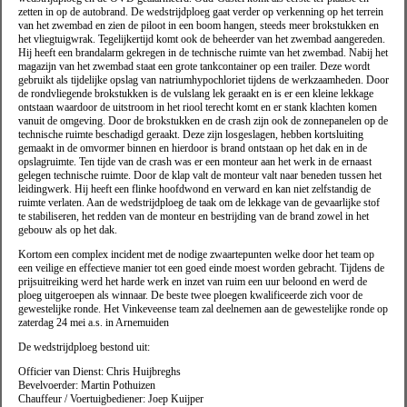
zetten in op de autobrand. De wedstrijdploeg gaat verder op verkenning op het terrein
van het zwembad en zien de piloot in een boom hangen, steeds meer brokstukken en
het vliegtuigwrak. Tegelijkertijd komt ook de beheerder van het zwembad aangereden.
Hij heeft een brandalarm gekregen in de technische ruimte van het zwembad. Nabij het
magazijn van het zwembad staat een grote tankcontainer op een trailer. Deze wordt
gebruikt als tijdelijke opslag van natriumhypochloriet tijdens de werkzaamheden. Door
de rondvliegende brokstukken is de vulslang lek geraakt en is er een kleine lekkage
ontstaan waardoor de uitstroom in het riool terecht komt en er stank klachten komen
vanuit de omgeving. Door de brokstukken en de crash zijn ook de zonnepanelen op de
technische ruimte beschadigd geraakt. Deze zijn losgeslagen, hebben kortsluiting
gemaakt in de omvormer binnen en hierdoor is brand ontstaan op het dak en in de
opslagruimte. Ten tijde van de crash was er een monteur aan het werk in de ernaast
gelegen technische ruimte. Door de klap valt de monteur valt naar beneden tussen het
leidingwerk. Hij heeft een flinke hoofdwond en verward en kan niet zelfstandig de
ruimte verlaten. Aan de wedstrijdploeg de taak om de lekkage van de gevaarlijke stof
te stabiliseren, het redden van de monteur en bestrijding van de brand zowel in het
gebouw als op het dak.
Kortom een complex incident met de nodige zwaartepunten welke door het team op
een veilige en effectieve manier tot een goed einde moest worden gebracht. Tijdens de
prijsuitreiking werd het harde werk en inzet van ruim een uur beloond en werd de
ploeg uitgeroepen als winnaar. De beste twee ploegen kwalificeerde zich voor de
gewestelijke ronde. Het Vinkeveense team zal deelnemen aan de gewestelijke ronde op
zaterdag 24 mei a.s. in Arnemuiden
De wedstrijdploeg bestond uit:
Officier van Dienst: Chris Huijbreghs
Bevelvoerder: Martin Pothuizen
Chauffeur / Voertuigbediener: Joep Kuijper