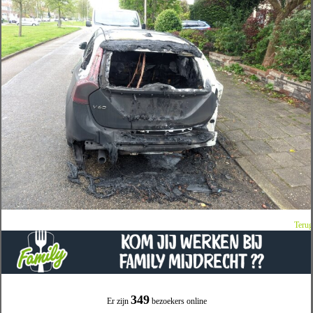
Terug
349
Er zijn
bezoekers online