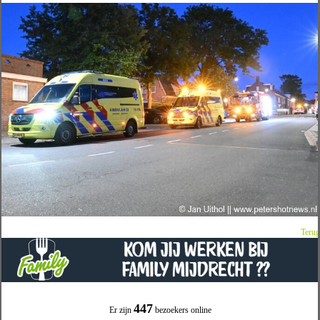
Terug
447
Er zijn
bezoekers online