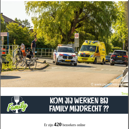
Terug
420
Er zijn
bezoekers online