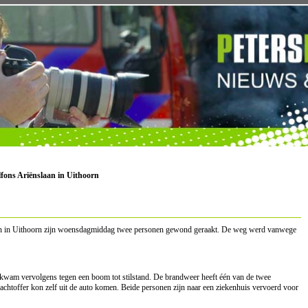
lfons Ariënslaan in Uithoorn
laan in Uithoorn zijn woensdagmiddag twee personen gewond geraakt. De weg werd vanwege
n kwam vervolgens tegen een boom tot stilstand. De brandweer heeft één van de twee
slachtoffer kon zelf uit de auto komen. Beide personen zijn naar een ziekenhuis vervoerd voor