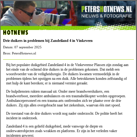
HOTNEWS
Drie duikers in problemen bij Zandeiland 4 in Vinkeveen
Datum: 07 september 2025
Bron: PetersHotnews.nl
Bij het populaire duikgebied Zandeiland 4 in de Vinkeveense Plassen zijn zondag aan
het einde van de ochtend drie duikers in de problemen gekomen. Dat meldt een
woordvoerder van de veiligheidsregio. De duikers kwamen vermoedelijk in de
problemen tijdens het opstijgen na een duik. Alle betrokkenen konden zelfstandig of
met hulp de kant bereiken; er is niemand vermist geraakt.
De hulpdiensten rukten massaal uit. Onder meer brandweerduikers, een
brandweerboot, meerdere ambulances en een traumahelikopter werden opgeroepen.
Ambulancepersoneel en een trauma-arts ontfermden zich ter plaatse over de drie
duikers. Zij zijn allen overgebracht naar het ziekenhuis, waarvan één met spoed.
De toestand van de drie duikers wordt nog nader onderzocht. De politie heeft het
incident in onderzoek.
Zandeiland 4 is een geliefd duikgebied, mede vanwege de diepte en
onderwaterobjecten zoals wrakken en platforms. Er zijn in het verleden vaker
incidenten geweest.