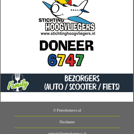
© Petershotnews.nl
Disclaimer
redactie@petershotnews.nl