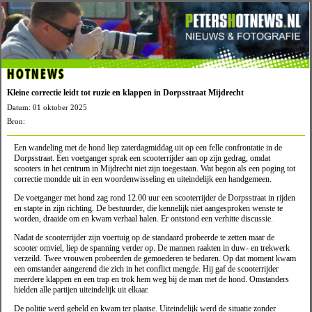
HOTNEWS
Kleine correctie leidt tot ruzie en klappen in Dorpsstraat Mijdrecht
Datum: 01 oktober 2025
Bron:
Een wandeling met de hond liep zaterdagmiddag uit op een felle confrontatie in de
Dorpsstraat. Een voetganger sprak een scooterrijder aan op zijn gedrag, omdat
scooters in het centrum in Mijdrecht niet zijn toegestaan. Wat begon als een poging tot
correctie mondde uit in een woordenwisseling en uiteindelijk een handgemeen.
De voetganger met hond zag rond 12.00 uur een scooterrijder de Dorpsstraat in rijden
en stapte in zijn richting. De bestuurder, die kennelijk niet aangesproken wenste te
worden, draaide om en kwam verhaal halen. Er ontstond een verhitte discussie.
Nadat de scooterrijder zijn voertuig op de standaard probeerde te zetten maar de
scooter omviel, liep de spanning verder op. De mannen raakten in duw- en trekwerk
verzeild. Twee vrouwen probeerden de gemoederen te bedaren. Op dat moment kwam
een omstander aangerend die zich in het conflict mengde. Hij gaf de scooterrijder
meerdere klappen en een trap en trok hem weg bij de man met de hond. Omstanders
hielden alle partijen uiteindelijk uit elkaar.
De politie werd gebeld en kwam ter plaatse. Uiteindelijk werd de situatie zonder