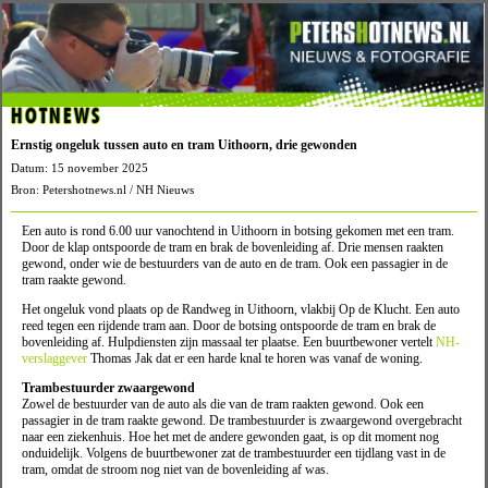
HOTNEWS
Ernstig ongeluk tussen auto en tram Uithoorn, drie gewonden
Datum: 15 november 2025
Bron: Petershotnews.nl / NH Nieuws
Een auto is rond 6.00 uur vanochtend in Uithoorn in botsing gekomen met een tram.
Door de klap ontspoorde de tram en brak de bovenleiding af. Drie mensen raakten
gewond, onder wie de bestuurders van de auto en de tram. Ook een passagier in de
tram raakte gewond.
Het ongeluk vond plaats op de Randweg in Uithoorn, vlakbij Op de Klucht. Een auto
reed tegen een rijdende tram aan. Door de botsing ontspoorde de tram en brak de
bovenleiding af. Hulpdiensten zijn massaal ter plaatse. Een buurtbewoner vertelt
NH-
verslaggever
Thomas Jak dat er een harde knal te horen was vanaf de woning.
Trambestuurder zwaargewond
Zowel de bestuurder van de auto als die van de tram raakten gewond. Ook een
passagier in de tram raakte gewond. De trambestuurder is zwaargewond overgebracht
naar een ziekenhuis. Hoe het met de andere gewonden gaat, is op dit moment nog
onduidelijk. Volgens de buurtbewoner zat de trambestuurder een tijdlang vast in de
tram, omdat de stroom nog niet van de bovenleiding af was.