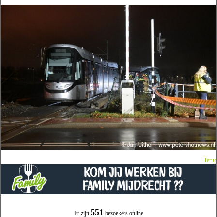
Terug
551
Er zijn
bezoekers online