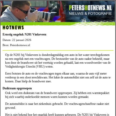
HOTNEWS
Ernstig ongeluk N201 Vinkeveen
Datum: 22 januari 2026
Bron: Petershotnews.nl
Op de N201 bij Vinkeveen is donderdagmiddag een auto in het water terechtgekomen
na een ongeluk met een vrachtwagen. De bestuurder van de auto raakte bekneld, maar
kon door de brandweer uit het voertuig worden gehaald, laat een woordvoerder van de
Veiligheidsregio Utrecht (VRU) weten.
Eerst botsten de auto en de vrachtwagen tegen elkaar aan, waarna de auto vijf meter
verderop in een sloot terechtkwam. Het lukte de automobilist niet om zelf uit de auto te
komen. Daar hielp de brandweer mee.
Duikteam opgeroepen
Ook werd een duikteam van de brandweer opgeroepen. Zij hebben een warmtepakket
bij zich waarbij onderkoelde mensen warm kunnen worden gemaakt.
De automobilist is naar het ziekenhuis gebracht. De vrachtwagenchauffeur raakte niet
gewond.
Het is niet bekend hoe het ongeluk heeft kunnen gebeuren. De N201 bij Vinkeveen is