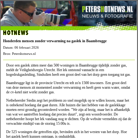
HOTNEWS
Honderden mensen zonder verwarming na gaslek in Baambrugge
Datum: 06 februari 2026
Bron: Petershotnews.nl
Door een gaslek zitten meer dan 500 woningen in Baambrugge tijdelijk zonder gas,
meldt de Veiligheidsregio Utrecht. Het lek ontstond vannacht in een
hogedrukgasleiding, Sindsdien heeft een groot deel van het dorp geen toegang tot gas.
Baambrugge ligt in de provincie Utrecht en telt zo'n 1500 inwoners. Een groot deel
van deze mensen zit momenteel zonder verwarming en heeft geen warm water, omdat
de cv-ketel niet werkt zonder gas.
Netbeheerder Stedin zegt het probleem zo snel mogelijk op te willen lossen, maar het
is onbekend hoelang dat gaat duren. Alle huizen die last hebben van de gaslekkage
moeten eerst grondig gecontroleerd worden. "We zijn al bezig, maar het is afhankelijk
van wat we aantreffen hoelang dat precies duurt", zegt een woordvoerder. De
netbeheerder hoopt het lek vandaag nog te dichten. Op de website vermelden zij dat de
verwachtte eindtijd van de storing 15:00u is.
De 525 woningen die getroffen zijn, bevinden zich in het westen van het dorp. Hoe
het gaslek heeft kunnen ontstaan, is onduidelijk.