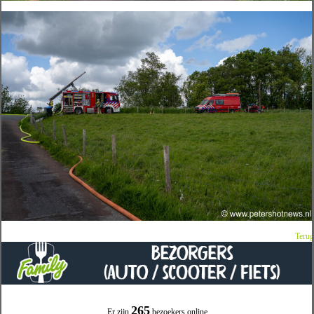
Terug
265
Er zijn
bezoekers online