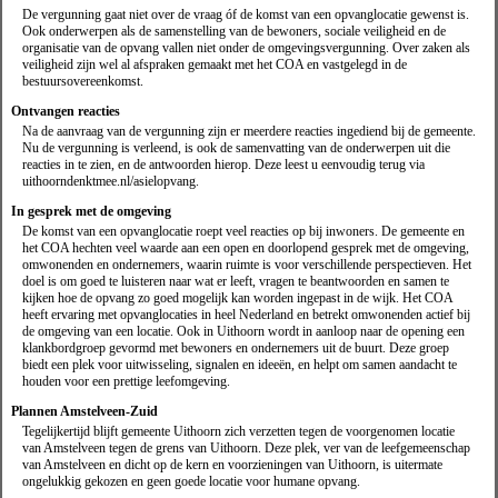
De vergunning gaat niet over de vraag óf de komst van een opvanglocatie gewenst is.
Ook onderwerpen als de samenstelling van de bewoners, sociale veiligheid en de
organisatie van de opvang vallen niet onder de omgevingsvergunning. Over zaken als
veiligheid zijn wel al afspraken gemaakt met het COA en vastgelegd in de
bestuursovereenkomst.
Ontvangen reacties
Na de aanvraag van de vergunning zijn er meerdere reacties ingediend bij de gemeente.
Nu de vergunning is verleend, is ook de samenvatting van de onderwerpen uit die
reacties in te zien, en de antwoorden hierop. Deze leest u eenvoudig terug via
uithoorndenktmee.nl/asielopvang.
In gesprek met de omgeving
De komst van een opvanglocatie roept veel reacties op bij inwoners. De gemeente en
het COA hechten veel waarde aan een open en doorlopend gesprek met de omgeving,
omwonenden en ondernemers, waarin ruimte is voor verschillende perspectieven. Het
doel is om goed te luisteren naar wat er leeft, vragen te beantwoorden en samen te
kijken hoe de opvang zo goed mogelijk kan worden ingepast in de wijk. Het COA
heeft ervaring met opvanglocaties in heel Nederland en betrekt omwonenden actief bij
de omgeving van een locatie. Ook in Uithoorn wordt in aanloop naar de opening een
klankbordgroep gevormd met bewoners en ondernemers uit de buurt. Deze groep
biedt een plek voor uitwisseling, signalen en ideeën, en helpt om samen aandacht te
houden voor een prettige leefomgeving.
Plannen Amstelveen-Zuid
Tegelijkertijd blijft gemeente Uithoorn zich verzetten tegen de voorgenomen locatie
van Amstelveen tegen de grens van Uithoorn. Deze plek, ver van de leefgemeenschap
van Amstelveen en dicht op de kern en voorzieningen van Uithoorn, is uitermate
ongelukkig gekozen en geen goede locatie voor humane opvang.