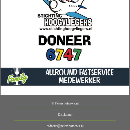
© Petershotnews.nl
Disclaimer
redactie@petershotnews.nl