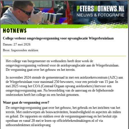
HOTNEWS
College verleent omgevingsvergunning voor opvanglocatie Wiegerbruinlaan
Datum: 27 mei 2026
Bron: Ingezonden stukken
Het college van burgemeester en wethouders heeft deze week de
omgevingsvergunning verleend voor de asielopvanglocatie aan de Wiegerbruinlaan.
De vergunning gaat over het gebouw en het terrein.
In november 2024 stemde de gemeenteraad in met een asielzoekerscentrum (AZC) aan
de Wiegerbruinlaan voor maximaal 250 bewoners, voor een periode van 15 jaar. In
mei 2025 vroeg het COA (Centraal Orgaan opvang asielzoekers) hiervoor een
omgevingsvergunning aan. Na beoordeling van de aanvraag en de bijbehorende
onderzoeken heeft het college nu een besluit genomen.
Waar gaat de vergunning over?
De omgevingsvergunning gaat over het gebouw, het gebruik en het inrichten van het
terrein. Met onderwerpen als bouwactiviteiten, brandveiligheid en aspecten als milieu
en geluid. De rapporten en stukken over de vergunningaanvraag en het besluit zijn
openbaar en vanaf 28 mei te lezen op officielebekendmakingen.nl of via
uithoorndenktmee.nl/asielopvang