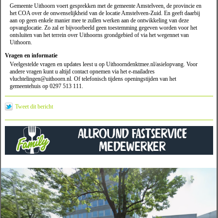
Gemeente Uithoorn voert gesprekken met de gemeente Amstelveen, de provincie en
het COA over de onwenselijkheid van de locatie Amstelveen-Zuid. En geeft daarbij
aan op geen enkele manier mee te zullen werken aan de ontwikkeling van deze
opvanglocatie. Zo zal er bijvoorbeeld geen toestemming gegeven worden voor het
ontsluiten van het terrein over Uithoorns grondgebied of via het wegennet van
Uithoorn.
Vragen en informatie
Veelgestelde vragen en updates leest u op Uithoorndenktmee.nl/asielopvang. Voor
andere vragen kunt u altijd contact opnemen via het e-mailadres
vluchtelingen@uithoorn.nl. Of telefonisch tijdens openingstijden van het
gemeentehuis op 0297 513 111.
Tweet dit bericht