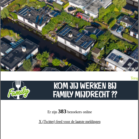
Terug
383
Er zijn
bezoekers online
X (Twitter) feed voor de laatste meldingen